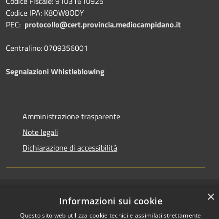
Codice Fiscale: 91031610925
Codice IPA: K8OW8ODY
PEC:
protocollo@cert.provincia.
mediocampidano.it
Centralino: 0709356001
Segnalazioni Whistleblowing
Amministrazione trasparente
Note legali
Dichiarazione di accessibilità
×
RSS
Copyright © 2026 • Provincia
Informazioni sui cookie
Accessibilità
del Medio Campidano •
Questo sito web utilizza cookie tecnici e assimilati strettamente