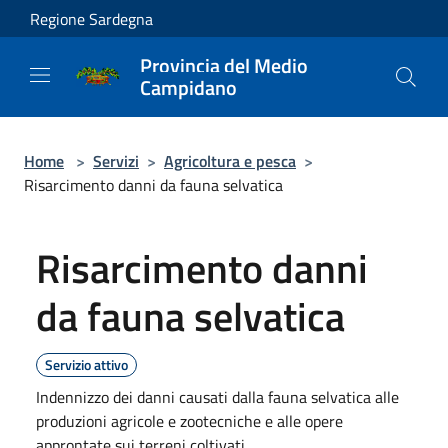
Salta al contenuto principale
Regione Sardegna
Provincia del Medio
Campidano
Home
>
Servizi
>
Agricoltura e pesca
>
Risarcimento danni da fauna selvatica
Risarcimento danni
da fauna selvatica
Servizio attivo
Indennizzo dei danni causati dalla fauna selvatica alle
produzioni agricole e zootecniche e alle opere
approntate sui terreni coltivati